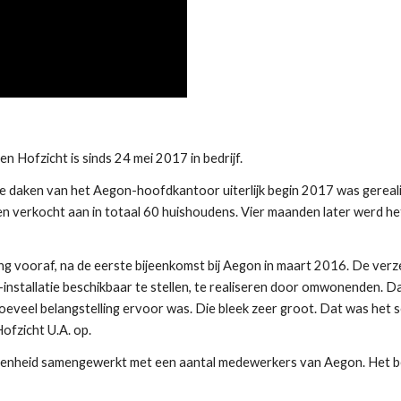
Hofzicht is sinds 24 mei 2017 in bedrijf.
e daken van het Aegon-hoofdkantoor uiterlijk begin 2017 was gerealis
 verkocht aan in totaal 60 huishoudens. Vier maanden later werd het e
 vooraf, na de eerste bijeenkomst bij Aegon in maart 2016. De verze
stallatie beschikbaar te stellen, te realiseren door omwonenden. D
eveel belangstelling ervoor was. Die bleek zeer groot. Dat was het se
Hofzicht U.A. op.
evredenheid samengewerkt met een aantal medewerkers van Aegon. Het be